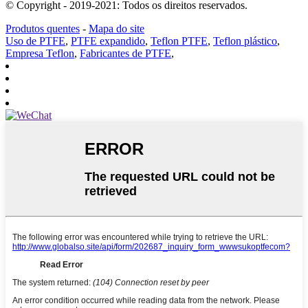
© Copyright - 2019-2021: Todos os direitos reservados.
Produtos quentes
-
Mapa do site
Uso de PTFE
,
PTFE expandido
,
Teflon PTFE
,
Teflon plástico
,
Empresa Teflon
,
Fabricantes de PTFE
,