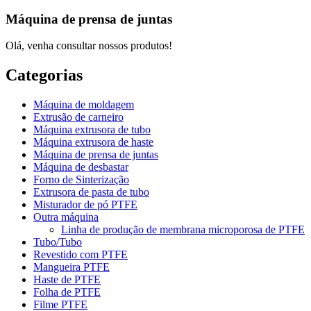
Máquina de prensa de juntas
Olá, venha consultar nossos produtos!
Categorias
Máquina de moldagem
Extrusão de carneiro
Máquina extrusora de tubo
Máquina extrusora de haste
Máquina de prensa de juntas
Máquina de desbastar
Forno de Sinterização
Extrusora de pasta de tubo
Misturador de pó PTFE
Outra máquina
Linha de produção de membrana microporosa de PTFE
Tubo/Tubo
Revestido com PTFE
Mangueira PTFE
Haste de PTFE
Folha de PTFE
Filme PTFE